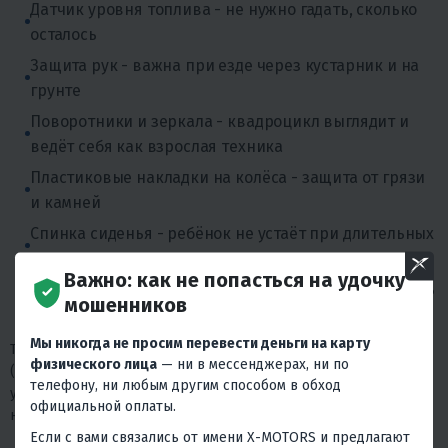
Датчик уровня топлива - не нужно гадать, сколько
осталось
Защита рук - важна при езде через кустарник и на
грунте
Поворотники и зеркала - квадроцикл выглядит и
ведёт себя как взрослая техника
Пластиковые накладки на колёса - защита от грязи
и камней
Спинка сиденья - ребёнок не устаёт при длительных
поездках
Важно: как не попасться на удочку
Родительский контроль - аппаратный ограничитель
мошенников
скорости
Мы никогда не просим перевести деньги на карту
Трансмиссия автоматическая с режимами F (вперёд), N
физического лица
— ни в мессенджерах, ни по
(нейтраль), R (задний ход). Задний ход - отдельный момент: на
телефону, ни любым другим способом в обход
узких тропах и при манёврах во дворе он избавляет от
официальной оплаты.
необходимости толкать квадроцикл руками.
Если с вами связались от имени X-MOTORS и предлагают