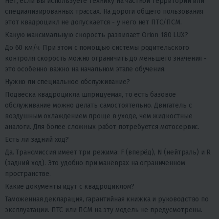
Нет, если вы используете технику на частной территории или
специализированных трассах. На дороги общего пользования
этот квадроцикл не допускается - у него нет ПТС/ПСМ.
Какую максимальную скорость развивает Orion 180 LUX?
До 60 км/ч. При этом с помощью системы родительского
контроля скорость можно ограничить до меньшего значения -
это особенно важно на начальном этапе обучения.
Нужно ли специальное обслуживание?
Подвеска квадроцикла шприцуемая, то есть базовое
обслуживание можно делать самостоятельно. Двигатель с
воздушным охлаждением проще в уходе, чем жидкостные
аналоги. Для более сложных работ потребуется мотосервис.
Есть ли задний ход?
Да. Трансмиссия имеет три режима: F (вперёд), N (нейтраль) и R
(задний ход). Это удобно при манёврах на ограниченном
пространстве.
Какие документы идут с квадроциклом?
Таможенная декларация, гарантийная книжка и руководство по
эксплуатации. ПТС или ПСМ на эту модель не предусмотрены.