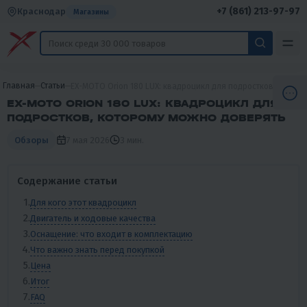
+7 (861) 213-97-97
Краснодар
Магазины
Главная
Статьи
EX-MOTO Orion 180 LUX: квадроцикл для подростков, котор
EX-MOTO ORION 180 LUX: КВАДРОЦИКЛ ДЛЯ
ПОДРОСТКОВ, КОТОРОМУ МОЖНО ДОВЕРЯТЬ
7 мая 2026
3 мин.
Обзоры
Содержание статьи
Для кого этот квадроцикл
Двигатель и ходовые качества
Оснащение: что входит в комплектацию
Что важно знать перед покупкой
Цена
Итог
FAQ