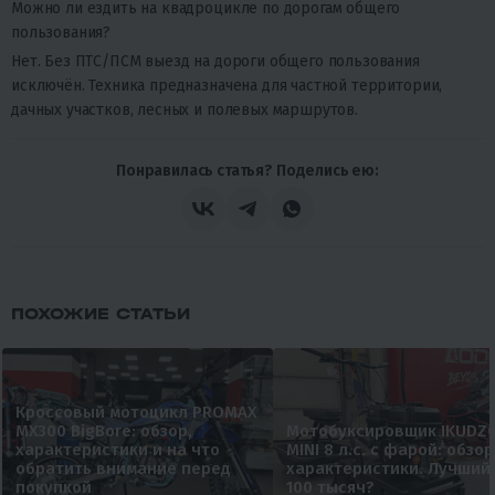
Можно ли ездить на квадроцикле по дорогам общего
пользования?
Нет. Без ПТС/ПСМ выезд на дороги общего пользования
исключён. Техника предназначена для частной территории,
дачных участков, лесных и полевых маршрутов.
Понравилась статья? Поделись ею:
ПОХОЖИЕ СТАТЬИ
Кроссовый мотоцикл PROMAX
MX300 BigBore: обзор,
Мотобуксировщик IKUDZ
характеристики и на что
MINI 8 л.с. с фарой: обзор
обратить внимание перед
характеристики. Лучший
покупкой
100 тысяч?