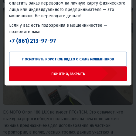
Что важно знать перед покупкой
оплатить заказ переводом на личную карту физического
лица или индивидуального предпринимателя — это
мошенники. Не переводите деньги!
Если у вас есть подозрения в мошенничестве —
позвоните нам:
+7 (861) 213-97-97
ПОСМОТРЕТЬ КОРОТКОЕ ВИДЕО О СХЕМЕ МОШЕННИКОВ
ПОНЯТНО, ЗАКРЫТЬ
EX-MOTO Orion 180 LUX не имеет ПТС/ПСМ. Это означает, что
выезд на дороги общего пользования на нём невозможен.
Техника предназначена для использования на частной
территории, в полях, лесных тропах, дачных участках и