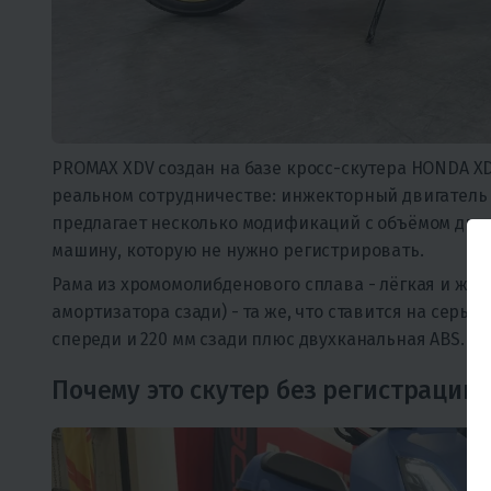
PROMAX XDV создан на базе кросс-скутера HONDA XD
реальном сотрудничестве: инжекторный двигатель 
предлагает несколько модификаций с объёмом двигат
машину, которую не нужно регистрировать.
Рама из хромомолибденового сплава - лёгкая и жёст
амортизатора сзади) - та же, что ставится на серь
спереди и 220 мм сзади плюс двухканальная ABS. Эт
Почему это скутер без регистрации 