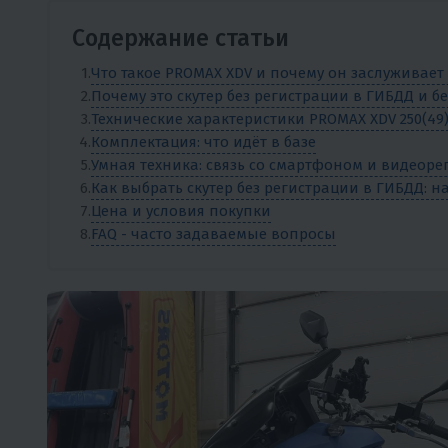
Содержание статьи
Что такое PROMAX XDV и почему он заслуживае
Почему это скутер без регистрации в ГИБДД и бе
Технические характеристики PROMAX XDV 250(49)
Комплектация: что идёт в базе
Умная техника: связь со смартфоном и видеоре
Как выбрать скутер без регистрации в ГИБДД: н
Цена и условия покупки
FAQ - часто задаваемые вопросы