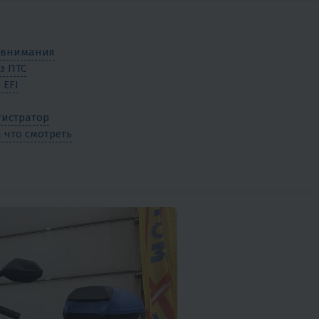
т внимания
з ПТС
 EFI
гистратор
а что смотреть