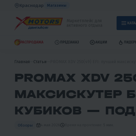
Краснодар
Магазины
Маркетплейс для
КАТА
активного отдыха
РАСПРОДАЖА
ПРЕДЗАКАЗ
АКЦИИ
ЛИДЕР
Главная
Статьи
PROMAX XDV 250(49) EFI: лучший максиск
PROMAX XDV 250
МАКСИСКУТЕР Б
КУБИКОВ — ПО
4 мая 2026
Время на прочтение:
5 мин.
Обзоры