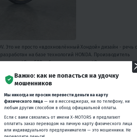
V. Это не просто «вдохновлённый Хондой» дизайн - речь 
разработан на базе технологий HONDA. Производитель
еля от 49 до 500 кубиков, и в версии 49cc вы получаете
Важно: как не попасться на удочку
кая. Подвеска KYB (перевёрнутая вилка 37 мм спереди + 
мошенников
ёзную мотоциклетную технику. Тормоза NENKI с дисками 24
о не скутер-игрушка.
Мы никогда не просим перевести деньги на карту
физического лица
— ни в мессенджерах, ни по телефону, ни
в ГИБДД и без ПТС
любым другим способом в обход официальной оплаты.
Если с вами связались от имени X-MOTORS и предлагают
оплатить заказ переводом на личную карту физического лица
или индивидуального предпринимателя — это мошенники. Не
переводите деньги!