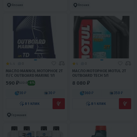
Япония
Япония
4.4
0
4
0
МАСЛО MANNOL МОТОРНОЕ 2T
МАСЛО МОТОРНОЕ MOTUL 2Т
П/С OUTBOARD MARINE 1Л
OUTBOARD TECH 5Л
590 ₽
8 080 ₽
630 ₽
-6%
30 ₽
30 ₽
360 ₽
350 ₽
В 1 КЛИК
В 1 КЛИК
Германия