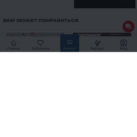
ВАМ МОЖЕТ ПОНРАВИТЬСЯ
Главная
Избранное
Каталог
Корзина
Вход
5
34
5
21
МОПЕД PROMAX STREET CROSS
МОТОЦИКЛ (ПИТБАЙК)
MAX 150 (49)
PROMAX FIDET (ФАЙДЕТ) 190E
PRO 17/14
119 800 ₽
119 800 ₽
169 800 ₽
149 900 ₽
-29%
-20%
5 410 ₽
5 590 ₽
4 990 ₽
5 160 ₽
В 1 КЛИК
В 1 КЛИК
150
11
Полуавтомат
4T
150
16
Механика
4T
Нет
Воздушное
Тайвань
Нет
Воздушное
Тайвань