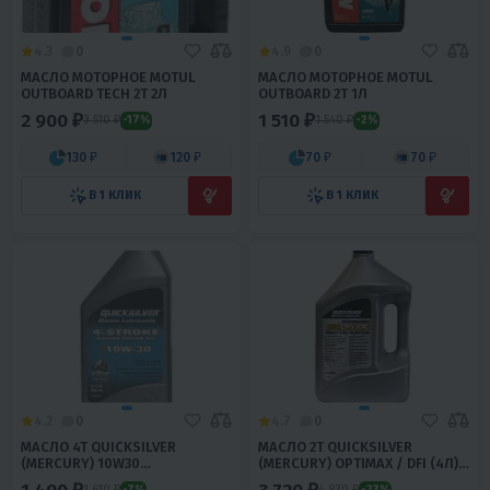
4.3
0
4.9
0
МАСЛО МОТОРНОЕ MOTUL
МАСЛО МОТОРНОЕ MOTUL
OUTBOARD TECH 2T 2Л
OUTBOARD 2T 1Л
2 900 ₽
1 510 ₽
3 510 ₽
1 540 ₽
-17%
-2%
130 ₽
120 ₽
70 ₽
70 ₽
В 1 КЛИК
В 1 КЛИК
4.2
0
4.7
0
МАСЛО 4T QUICKSILVER
МАСЛО 2T QUICKSILVER
(MERCURY) 10W30
(MERCURY) OPTIMAX / DFI (4Л)
МИНЕРАЛЬНОЕ (1Л)
5302
1 610 ₽
4 830 ₽
-7%
-23%