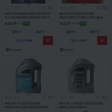
4.7
0
4.4
0
МАСЛО MANNOL МОТОРНОЕ 2T
МАСЛО 2T QUICKSILVER
П/С OUTBOARD MARINE 20Л ПО
(MERCURY) (TCW3-LITRE @6)
1 ЛИТРУ
1Л.
400 ₽
740 ₽
520 ₽
1 090 ₽
-23%
-32%
20 ₽
20 ₽
30 ₽
30 ₽
В 1 КЛИК
В 1 КЛИК
Германия
Япония
4.6
0
4.7
0
МАСЛО 4T QUICKSILVER
МАСЛО 4T ВОДН QUCKSILVER
(MERCURY ДЛЯ ДВИГАТЕЛЕЙ
(MERCURY) 25W40
MCM(МАЛАЯ И СРЕДНЯЯ
ПОЛУСИНТЕТИКА 4Л