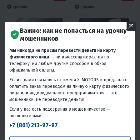
Германия
Германия
Важно: как не попасться на удочку
мошенников
Мы никогда не просим перевести деньги на карту
физического лица
— ни в мессенджерах, ни по
телефону, ни любым другим способом в обход
4.2
0
5
0
официальной оплаты.
МАСЛО 4T ВОДН QUCKSILVER
МАСЛО MANNOL МОТОРНОЕ 2T
(MERCURY) 25W40
П/С OUTBOARD MARINE 4Л
Если с вами связались от имени X-MOTORS и предлагают
ПОЛУСИНТЕТИКА 1Л
1 400 ₽
2 670 ₽
оплатить заказ переводом на личную карту физического
3 710 ₽
-28%
лица или индивидуального предпринимателя — это
60 ₽
60 ₽
120 ₽
110 ₽
мошенники. Не переводите деньги!
В 1 КЛИК
В 1 КЛИК
Если у вас есть подозрения в мошенничестве —
позвоните нам:
Япония
Германия
+7 (861) 213-97-97