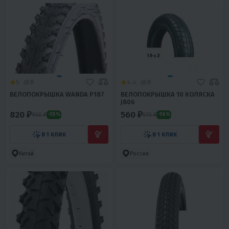
5
0
4.4
0
ВЕЛОПОКРЫШКА WANDA Р187
ВЕЛОПОКРЫШКА 10 КОЛЯСКА
J806
820 ₽
560 ₽
960 ₽
670 ₽
-15%
-16%
В 1 КЛИК
В 1 КЛИК
Китай
Россия