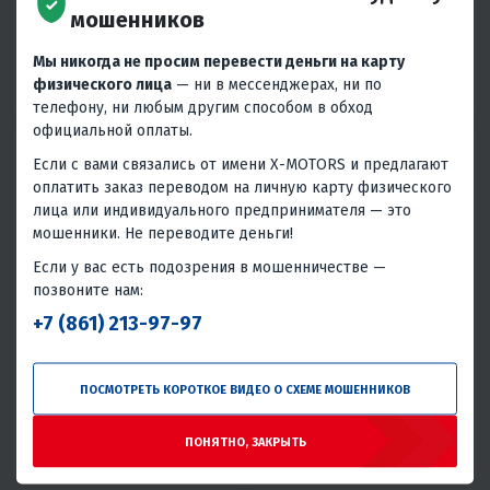
ПЕТРОШИНА
820 ₽
860 ₽
мошенников
1 000 ₽
-14%
В 1 КЛИК
В 1 КЛИК
Мы никогда не просим перевести деньги на карту
физического лица
— ни в мессенджерах, ни по
Китай
Россия
телефону, ни любым другим способом в обход
официальной оплаты.
Если с вами связались от имени X-MOTORS и предлагают
оплатить заказ переводом на личную карту физического
лица или индивидуального предпринимателя — это
мошенники. Не переводите деньги!
Если у вас есть подозрения в мошенничестве —
позвоните нам:
4.5
0
4.9
0
+7 (861) 213-97-97
ВЕЛОПОКРЫШКА WANDA
ВЕЛОПОКРЫШКА ТАИР Л-331
W2020
БЕЗ КАМЕРЫ ПЕТРОШИНА
530 ₽
930 ₽
630 ₽
-16%
ПОСМОТРЕТЬ КОРОТКОЕ ВИДЕО О СХЕМЕ МОШЕННИКОВ
В 1 КЛИК
В 1 КЛИК
ПОНЯТНО, ЗАКРЫТЬ
Китай
Россия