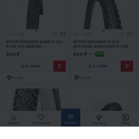
4.7
0
4.1
0
ВЕЛОПОКРЫШКА КАМА Л-341,
ВЕЛОПОКРЫШКА 20 Б/К
Л-339 БЕЗ КАМЕРЫ
ДОРОЖКА GW915,GW123 (CN)
ПЕТРОШИНА
840 ₽
640 ₽
770 ₽
-17%
В 1 КЛИК
В 1 КЛИК
Россия
Россия
Главная
Избранное
Каталог
Корзина
Вход
5
0
4.4
0