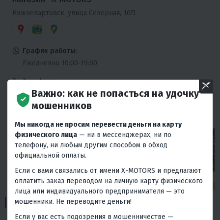
Нижневартовск, улица Северная, 10П
График работы:
Ежедневно 10:00-19:00
Телефоны:
Важно: как не попасться на удочку
+7 (3466) 640-640
мошенников
Ежедневно 10:00-19:00
Мы никогда не просим перевести деньги на карту
физического лица
— ни в мессенджерах, ни по
телефону, ни любым другим способом в обход
официальной оплаты.
Если с вами связались от имени X-MOTORS и предлагают
оплатить заказ переводом на личную карту физического
лица или индивидуального предпринимателя — это
1
мошенники. Не переводите деньги!
Пункты выдачи:
Если у вас есть подозрения в мошенничестве —