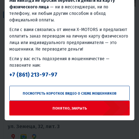
Мы никогда не просим перевести деньги на карту
физического лица
— ни в мессенджерах, ни по
2
телефону, ни любым другим способом в обход
Пункты выдачи:
официальной оплаты.
Если с вами связались от имени X-MOTORS и предлагают
ул. Мирная, 160
оплатить заказ переводом на личную карту физического
лица или индивидуального предпринимателя — это
мошенники. Не переводите деньги!
График работы:
Если у вас есть подозрения в мошенничестве —
Пн: 08:00 -
Чт: 08:00 - 20:00
позвоните нам:
20:00
Пт: 08:00 -
Вт: 08:00 - 20:00
20:00
+7 (861) 213-97-97
Ср: 08:00 -
Сб: 10:00 - 16:00
20:00
Вс: 10:00 - 14:00
ПОСМОТРЕТЬ КОРОТКОЕ ВИДЕО О СХЕМЕ МОШЕННИКОВ
Телефоны:
+7 917 128-10-63
ПОНЯТНО, ЗАКРЫТЬ
+7 800 234-59-60
ул. Земеца, 32, лит. 3