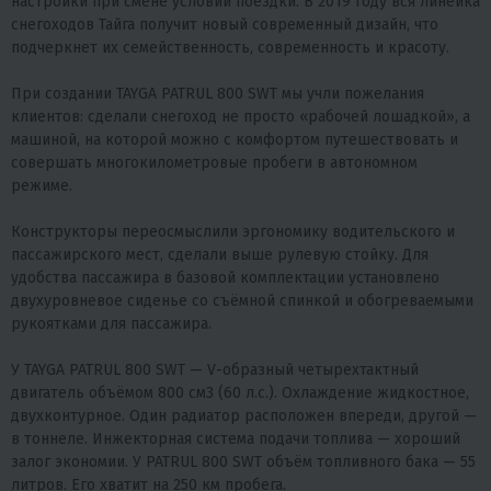
настройки при смене условий поездки. В 2019 году вся линейка
снегоходов Тайга получит новый современный дизайн, что
подчеркнет их семейственность, современность и красоту.
При создании TAYGA PATRUL 800 SWT мы учли пожелания
клиентов: сделали снегоход не просто «рабочей лошадкой», а
машиной, на которой можно с комфортом путешествовать и
совершать многокилометровые пробеги в автономном
режиме.
Конструкторы переосмыслили эргономику водительского и
пассажирского мест, сделали выше рулевую стойку. Для
удобства пассажира в базовой комплектации установлено
двухуровневое сиденье со съёмной спинкой и обогреваемыми
рукоятками для пассажира.
У TAYGA PATRUL 800 SWT — V-образный четырехтактный
двигатель объёмом 800 см3 (60 л.с.). Охлаждение жидкостное,
двухконтурное. Один радиатор расположен впереди, другой —
в тоннеле. Инжекторная система подачи топлива — хороший
залог экономии. У PATRUL 800 SWT объём топливного бака — 55
литров. Его хватит на 250 км пробега.