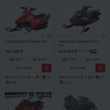
5
0
4.1
0
СНЕГОХОД VENTO SNOW CAT
СНЕГОХОД ТОФАЛАР АТЛАС
500
182 900 ₽
346 500 ₽
385 000 ₽
-10%
8 230 ₽
7 870 ₽
15 590 ₽
14 920 ₽
В 1 КЛИК
В 1 КЛИК
2400х310 мм
10
4T
Нет
3686х380 мм
21
4T
Нет
Китай
Россия