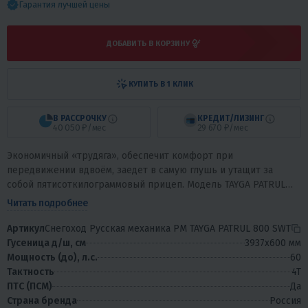
Гарантия лучшей цены
ДОБАВИТЬ В КОРЗИНУ
КУПИТЬ В 1 КЛИК
В РАССРОЧКУ
КРЕДИТ/ЛИЗИНГ
40 050 ₽/мес
29 670 ₽/мес
Экономичный «трудяга», обеспечит комфорт при
передвижении вдвоём, заедет в самую глушь и утащит за
собой пятисоткилограммовый прицеп. Модель TAYGA PATRUL
800 SWT 2019 модельного года оснащена новой...
Читать подробнее
Артикул
Снегоход Русская механика РМ TAYGA PATRUL 800 SWT
Гусеница д/ш, см
3937х600 мм
Мощность (до), л.с.
60
Тактность
4T
ПТС (ПСМ)
Да
Страна бренда
Россия