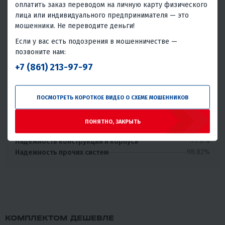
оплатить заказ переводом на личную карту физического
покупателей и количестве обращений в сервис с этим
лица или индивидуального предпринимателя — это
товаром.
мошенники. Не переводите деньги!
Без проблем
Всего обращений в сервис
Если у вас есть подозрения в мошенничестве —
97.19%
2.81%
позвоните нам:
+7 (861) 213-97-97
Хорошая надёжность
Проблемы или брак встречаются редко, товар надёжен в
большинстве случаев.
ПОСМОТРЕТЬ КОРОТКОЕ ВИДЕО О СХЕМЕ МОШЕННИКОВ
99.38%
Надежность двигателя или трансмиссии
99.52%
Надежность электрики и электроники
ПОНЯТНО, ЗАКРЫТЬ
99.66%
Надежность топливной и смазочной системы
99.8%
Надежность конструкции и корпуса
98.82%
Надежность прочих систем
КОМПЛЕКТОМ ДЕШЕВЛЕ