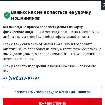
Мы гар
цены б
Е ЦЕНЫ! ВЕРНЕМ
Важно: как не попасться на удочку
рынке,
мошенников
что вы
 ДЕШЕВЛЕ! ДАЖЕ
предло
Мы никогда не просим перевести деньги на карту
удовле
физического лица
— ни в мессенджерах, ни по телефону, ни
довери
любым другим способом в обход официальной оплаты.
цель.
Если с вами связались от имени X-MOTORS и предлагают
оплатить заказ переводом на личную карту физического лица
или индивидуального предпринимателя — это мошенники. Не
переводите деньги!
Если у вас есть подозрения в мошенничестве — позвоните
нам:
+7 (861) 213-97-97
ПОСМОТРЕТЬ КОРОТКОЕ ВИДЕО О СХЕМЕ МОШЕННИКОВ
ПОНЯТНО, ЗАКРЫТЬ