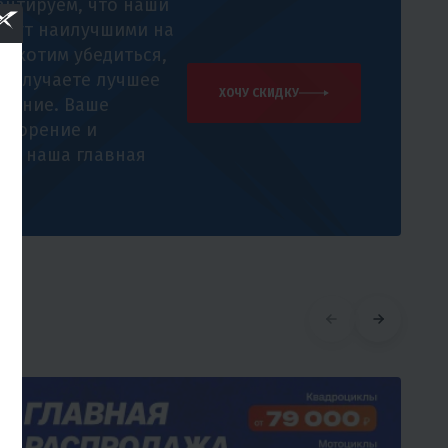
антируем, что наши
удут наилучшими на
 и хотим убедиться,
 получаете лучшее
ХОЧУ СКИДКУ
жение. Ваше
творение и
е - наша главная