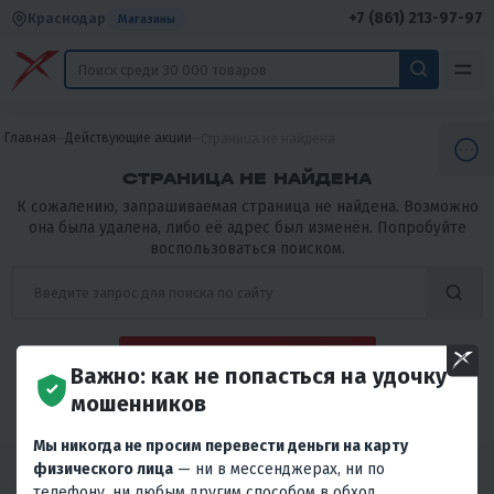
+7 (861) 213-97-97
Краснодар
Магазины
Главная
Действующие акции
Страница не найдена
СТРАНИЦА НЕ НАЙДЕНА
К сожалению, запрашиваемая страница не найдена. Возможно
она была удалена, либо её адрес был изменён. Попробуйте
воспользоваться поиском.
ВЕРНУТЬСЯ НА ГЛАВНУЮ
Важно: как не попасться на удочку
мошенников
Мы никогда не просим перевести деньги на карту
физического лица
— ни в мессенджерах, ни по
телефону, ни любым другим способом в обход