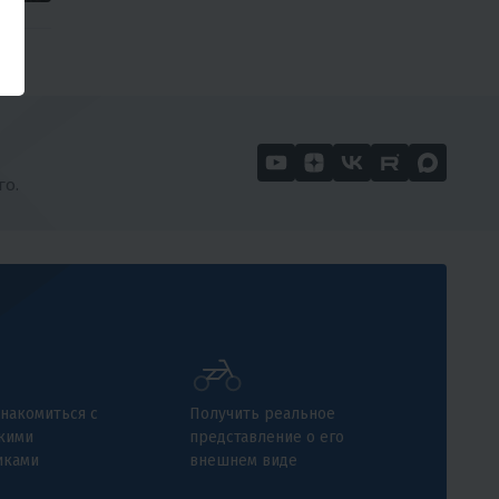
го.
накомиться с
Получить реальное
кими
представление о его
иками
внешнем виде