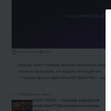
30 июня 2026
2248
Если вы ищете технику, которая одинаково уверенно
сложных маршрутах, эта модель точно для вас.
⚡️ Главная фишка GBM EXPLORER 780SW PRO — нали
Предыдущее
видео:
FAIDET R450 — лучший недорогой
спортбайк? Проверяем в полном