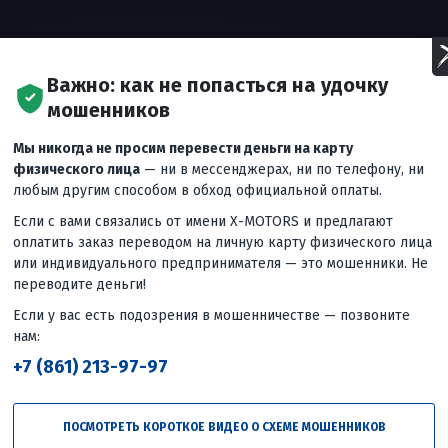
Важно: как не попасться на удочку
мошенников
Мы никогда не просим перевести деньги на карту
физического лица
— ни в мессенджерах, ни по телефону, ни
любым другим способом в обход официальной оплаты.
Если с вами связались от имени X-MOTORS и предлагают
оплатить заказ переводом на личную карту физического лица
 чувствует себя на лесных тропах, в глубокой грязи и на
или индивидуального предпринимателя — это мошенники. Не
переводите деньги!
чие ПСМ в сочетании с мощным двигателем, полным приводом
...
еще
Если у вас есть подозрения в мошенничестве — позвоните
нам:
+7 (861) 213-97-97
Следующее
вид
Сначала небольшой мотоцикл.
Потом чих — и уже модель
ПОСМОТРЕТЬ КОРОТКОЕ ВИДЕО О СХЕМЕ МОШЕННИКОВ