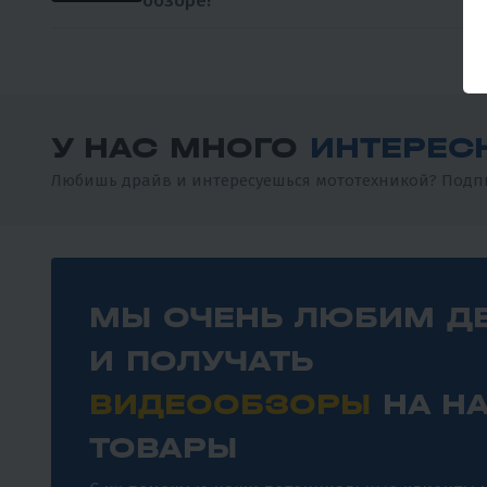
обзоре!
У НАС МНОГО
ИНТЕРЕС
Любишь драйв и интересуешься мототехникой? Подпи
МЫ ОЧЕНЬ ЛЮБИМ Д
И ПОЛУЧАТЬ
ВИДЕООБЗОРЫ
НА Н
ТОВАРЫ