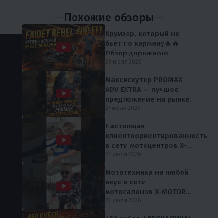
Похожие обзоры
Круизер, который не
бьет по карману🔥🔥
Обзор дорожного
мотоцикла FAIDET Rebel
30 июля 2026
400 EFI от мX-MOTORS
Максискутер PROMAX
ADV EXTRA — лучшее
предложение на рынке.
27 июля 2026
Настоящая
клиентоориентированность
в сети мотоцентров X-
MOTORS 😎
24 июля 2026
Мототехника на любой
вкус в сети
мотосалонов X-MOTORS
😎
23 июля 2026