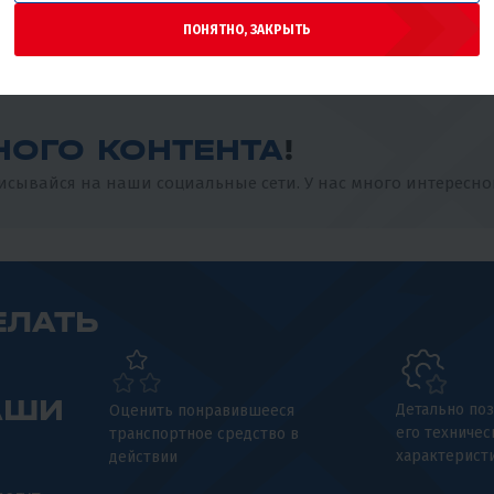
помощнее.
ПОНЯТНО, ЗАКРЫТЬ
НОГО КОНТЕНТА
!
сывайся на наши социальные сети. У нас много интересно
ЕЛАТЬ
АШИ
Детально поз
Оценить понравившееся
его техничес
транспортное средство в
характерист
действии