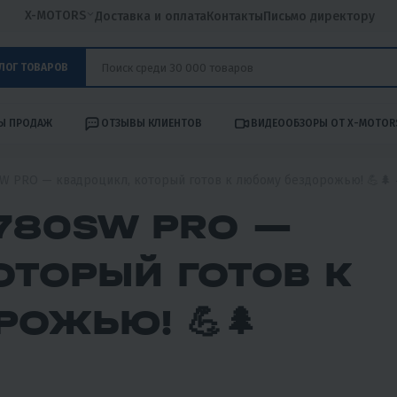
X-MOTORS
Доставка и оплата
Контакты
Письмо директору
ЛОГ ТОВАРОВ
Ы ПРОДАЖ
ОТЗЫВЫ КЛИЕНТОВ
ВИДЕООБЗОРЫ ОТ X-MOTOR
W PRO — квадроцикл, который готов к любому бездорожью! 💪🌲 
780SW PRO —
ОТОРЫЙ ГОТОВ К
ОЖЬЮ! 💪🌲