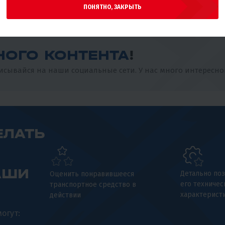
ПОНЯТНО, ЗАКРЫТЬ
НОГО КОНТЕНТА
!
сывайся на наши социальные сети. У нас много интересно
ЕЛАТЬ
АШИ
Детально поз
Оценить понравившееся
его техничес
транспортное средство в
характерист
действии
огут: