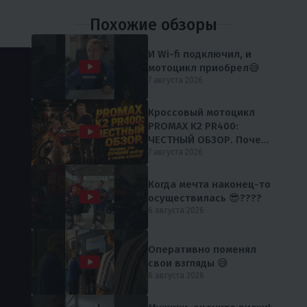
Похожие обзоры
И Wi-fi подключил, и
мотоцикл приобрел😅
7 августа 2026
Кроссовый мотоцикл
PROMAX K2 PR400:
ЧЕСТНЫЙ ОБЗОР. Почему
это ЛУЧШИЙ выбор в
7 августа 2026
своем классе?
Когда мечта наконец-то
осуществилась 😎????
6 августа 2026
Оперативно поменял
свои взгляды 😅
6 августа 2026