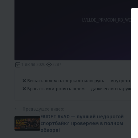
1 июля 2026
2287
❌ Вешать шлем на зеркало или руль — внутренняя
❌ Бросать или ронять шлем — даже если снаружи 
Предыдущее
видео:
FAIDET R450 — лучший недорогой
спортбайк? Проверяем в полном
обзоре!