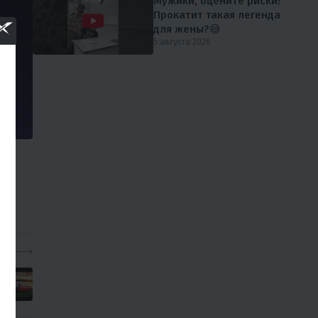
Мужики, оцените риски!
Прокатит такая легенда
для жены?😅
5 августа 2026
ео: