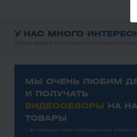
У НАС МНОГО
ИНТЕРЕС
Любишь драйв и интересуешься мототехникой? Подпи
МЫ ОЧЕНЬ ЛЮБИМ Д
И ПОЛУЧАТЬ
ВИДЕООБЗОРЫ
НА Н
ТОВАРЫ
С их помощью наши потенциальные клиенты м