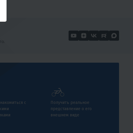
го.
накомиться с
Получить реальное
кими
представление о его
иками
внешнем виде