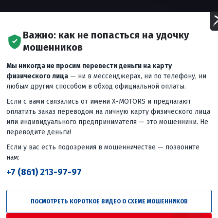
Важно: как не попасться на удочку
мошенников
Мы никогда не просим перевести деньги на карту
физического лица
— ни в мессенджерах, ни по телефону, ни
любым другим способом в обход официальной оплаты.
Если с вами связались от имени X-MOTORS и предлагают
оплатить заказ переводом на личную карту физического лица
или индивидуального предпринимателя — это мошенники. Не
 часть и подкладка деформируются
переводите деньги!
нет трещин, внутренний слой может получить повреждения
...
еще
Если у вас есть подозрения в мошенничестве — позвоните
нам:
+7 (861) 213-97-97
Следующее
вид
Не просто обзор! MISHIMO EXTRA LITE
325 проходит настоящее испытание
ПОСМОТРЕТЬ КОРОТКОЕ ВИДЕО О СХЕМЕ МОШЕННИКОВ
на воде.