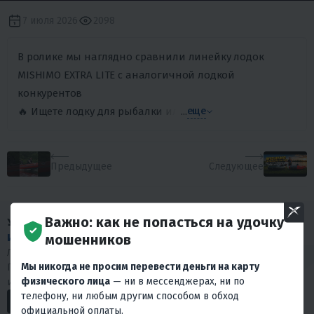
7 июля 2026
2098
В ролике мы наглядно сравнили линейку лодок
MISHIMO EXTRA LITE с аналогичной лодкой
конкурентов
🔥 Ищете лодку для рыбалки или активного отдыха? Пере
...
еще
Предыдущее
Следующее
Важно: как не попасться на удочку
У НАС МНОГО
мошенников
ИНТЕРЕСНОГО КОНТЕНТА
!
Любишь драйв и интересуешься мототехникой?
Мы никогда не просим перевести деньги на карту
Подписывайся на наши социальные сети. У нас много
физического лица
— ни в мессенджерах, ни по
интересного.
телефону, ни любым другим способом в обход
официальной оплаты.