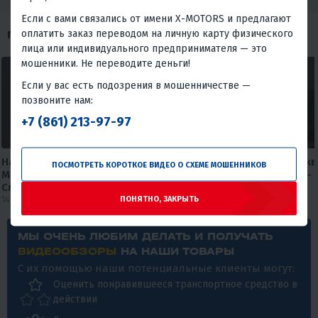
Если с вами связались от имени X-MOTORS и предлагают
оплатить заказ переводом на личную карту физического
ПОХОЖИЕ ОБЗОРЫ
лица или индивидуального предпринимателя — это
мошенники. Не переводите деньги!
Если у вас есть подозрения в мошенничестве —
позвоните нам:
+7 (861) 213-97-97
Насколько устойчива лодка
🚤 Почему одни лодки бук
ПОСМОТРЕТЬ КОРОТКОЕ ВИДЕО О СХЕМЕ МОШЕННИКОВ
MISHIMO EXTRA LITE 325?
летят по воде, а другие — 
Смотрите сами!
#xmotors
14 июля 2026
12 июля 2026
ПОНЯТНО, ЗАКРЫТЬ
МЫ ОЧЕНЬ ЛЮБИМ ДЕЛАТЬ И ПОЛУЧАТЬ
ВИДЕООБЗОРЫ
НА НАШИ ТОВАРЫ
С их помощью наши потенциальные клиенты могут:
Оценить понравившееся транспортное средство в
действии