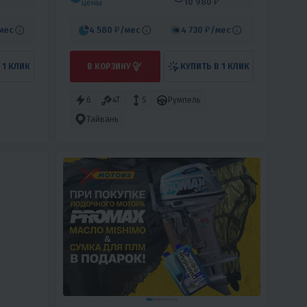
10 980 ₽
цены
мес
4 580 ₽
/мес
4 730 ₽
/мес
 1 КЛИК
В КОРЗИНУ
КУПИТЬ В 1 КЛИК
6
4T
S
Румпель
Тайвань