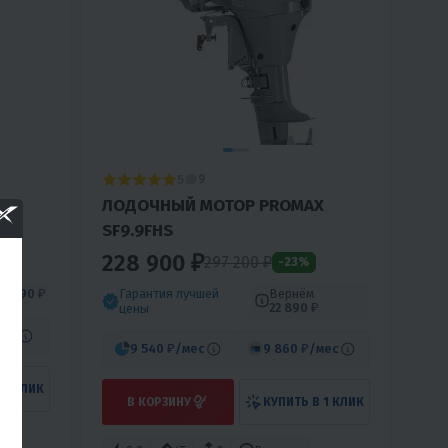
5
9
X
ЛОДОЧНЫЙ МОТОР PROMAX
SF9.9FHS
228 900 ₽
297 200 ₽
-23%
Гарантия лучшей
Вернём
8 890 ₽
22 890 ₽
цены
мес
9 540 ₽
/мес
9 860 ₽
/мес
 1 КЛИК
В КОРЗИНУ
КУПИТЬ В 1 КЛИК