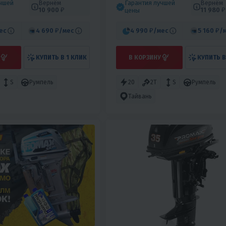
учшей
Вернём
Гарантия лучшей
Вернём
10 900 ₽
11 980 ₽
цены
ес
4 690 ₽
/мес
4 990 ₽
/мес
5 160 ₽
/
КУПИТЬ В 1 КЛИК
В КОРЗИНУ
КУПИТЬ В
S
Румпель
20
2T
S
Румпель
Тайвань