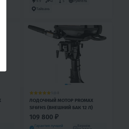
9.9
4T
S
Румпель
Тайвань
5
8
X
ЛОДОЧНЫЙ МОТОР PROMAX
SF6FHS (ВНЕШНИЙ БАК 12 Л)
109 800 ₽
Гарантия лучшей
Вернём