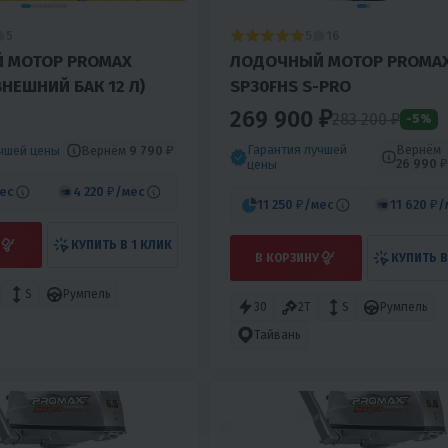
5
5
16
 МОТОР PROMAX
ЛОДОЧНЫЙ МОТОР PROMA
ВНЕШНИЙ БАК 12 Л)
SP30FHS S-PRO
269 900 ₽
283 200 ₽
-5%
Гарантия лучшей
Вернём
Вернём
9 790 ₽
учшей цены
26 990 ₽
цены
ес
4 220 ₽
/мес
11 250 ₽
/мес
11 620 ₽
/
КУПИТЬ В 1 КЛИК
В КОРЗИНУ
КУПИТЬ В
S
Румпель
30
2T
S
Румпель
Тайвань