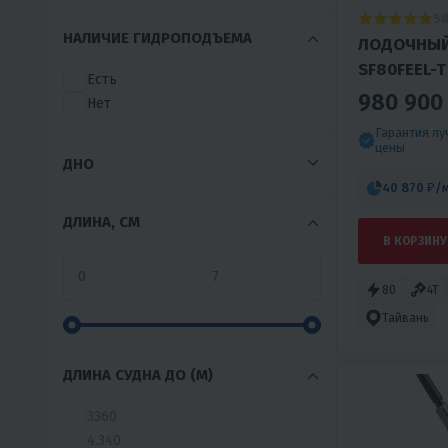
5
MARLINBOAT
НАЛИЧИЕ ГИДРОПОДЪЕМА
ЛОДОЧНЫЙ
MERCURY
SF80FEEL-T 
MTR MARINE
Есть
NAISH
980 900
Нет
NISUS
Гарантия л
NS MARINE
цены
ДНО
ORCA
40 870 ₽
/
PARSUN
PATRIOT
ДЛИНА, СМ
PELICAN
В КОРЗИНУ
POLAR BIRD
PRO-LINE
80
4T
REEF
Тайвань
REEF RIDER
REGATTA
ДЛИНА СУДНА ДО (М)
RIVERBOATS
ROGER
3360
SAIL
4.340