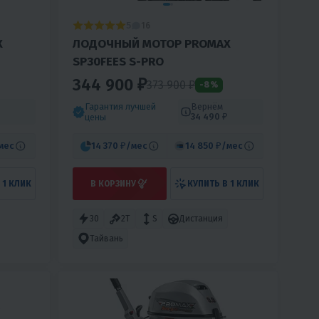
5
16
X
ЛОДОЧНЫЙ МОТОР PROMAX
SP30FEES S-PRO
344 900 ₽
373 900 ₽
-8%
Гарантия лучшей
Вернём
34 490 ₽
цены
мес
14 370 ₽
/мес
14 850 ₽
/мес
 1 КЛИК
В КОРЗИНУ
КУПИТЬ В 1 КЛИК
30
2T
S
Дистанция
Тайвань