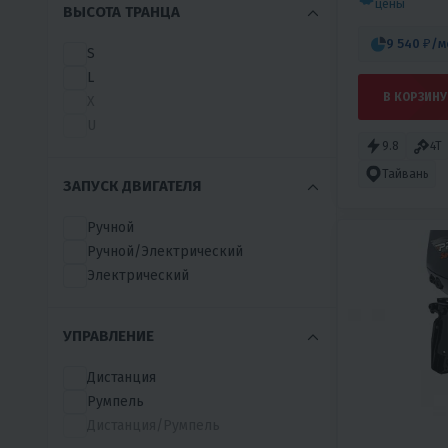
цены
ВЫСОТА ТРАНЦА
HANGKAI
HASWING
9 540 ₽
/м
S
HDX
L
HIDEA
В КОРЗИНУ
X
HONDA
U
HUNTERBOAT
9.8
4T
HUTER
Тайвань
HYDRA
ЗАПУСК ДВИГАТЕЛЯ
HYDRO FORCE
Ручной
IBOARD
Ручной/Электрический
INDIANA
Электрический
ISEA
ITIWIT
IVLERBOAT
УПРАВЛЕНИЕ
JET MARINE
JOBE
Дистанция
JS
Румпель
MARCOBOATS
Дистанция/Румпель
MARINE ROCKET