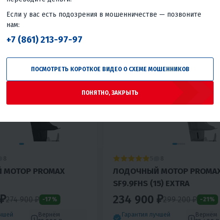
Тайвань
Если у вас есть подозрения в мошенничестве — позвоните
нам:
+7 (861) 213-97-97
ПОСМОТРЕТЬ КОРОТКОЕ ВИДЕО О СХЕМЕ МОШЕННИКОВ
ПОНЯТНО, ЗАКРЫТЬ
5
8
8
 МОТОР PROMAX
ЛОДОЧНЫЙ МОТОР PROMA
SF9.9FHS (15) EXTRA
 ₽
234 900 ₽
274 900 ₽
299 200 ₽
-17%
-21%
учшей
Вернём
Гарантия лучшей
Вернём