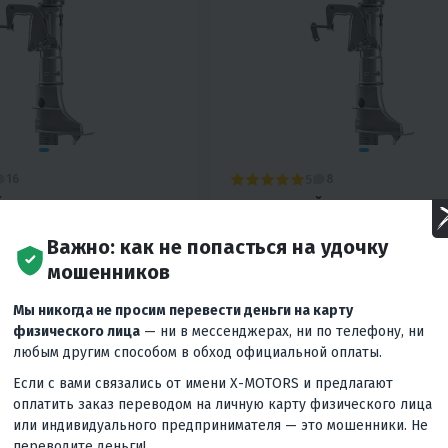
5
16
8
 МОТОР PROMAX
ЛОДОЧНЫЙ МОТОР PROMA
(ВСТРОЕННЫЙ БАК)
SP5FHS (ВСТРОЕННЫЙ БАК)
Важно: как не попасться на удочку
₽
88 900 ₽
90 600 ₽
-2%
мошенников
Вернём
9 490 ₽
Вернём
учшей цены
Гарантия лучшей цены
Мы никогда не просим перевести деньги на карту
физического лица
— ни в мессенджерах, ни по телефону, ни
ес
4 090 ₽
/мес
3 700 ₽
/мес
3 830 ₽
/
любым другим способом в обход официальной оплаты.
Если с вами связались от имени X-MOTORS и предлагают
КУПИТЬ В 1 КЛИК
В КОРЗИНУ
КУПИТЬ В
оплатить заказ переводом на личную карту физического лица
или индивидуального предпринимателя — это мошенники. Не
S
Румпель
5
2T
S
Румпель
переводите деньги!