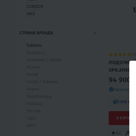
CONDOR
HND
TAKATSU
SMARINE
СТРАНА БРЕНДА
JP AUSTRALIA
HISUN
Тайвань
X-MOTORS
Беларусь
5
GLADIATOR
Германия / Китай
ЛОДОЧНЫЙ
ДРАККАР
Италия
SP6.2FHS 
БУРЛАК
Китай
94 900 
ADVENTUM
Китай / Тайвань
ALLPASS
Корея
Гарантия л
ALTAIR-PRO
Нидерланды
ANGLER
3 950 ₽
/м
Польша
ANNKOR
Россия
APACHE
США
В КОРЗИНУ
AQUA MARINA
ЮАР
AZTRON
Япония
6.2
2T