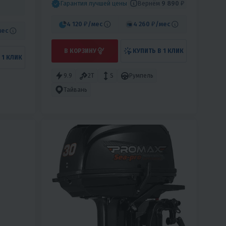
Вернём
9 890 ₽
Гарантия лучшей цены
4 120 ₽
/мес
4 260 ₽
/мес
мес
В КОРЗИНУ
КУПИТЬ В 1 КЛИК
 1 КЛИК
9.9
2T
S
Румпель
Тайвань