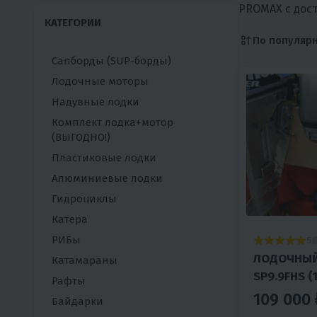
PROMAX с дост
КАТЕГОРИИ
По популяр
Сапборды (SUP-борды)
Лодочные моторы
Надувные лодки
Комплект лодка+мотор
(ВЫГОДНО!)
Пластиковые лодки
Алюминиевые лодки
Гидроциклы
Катера
РИБы
5
ЛОДОЧНЫЙ
Катамараны
SP9.9FHS (
Рафты
109 000 
Байдарки