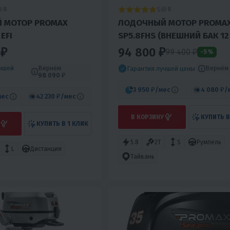
5
8
8
 МОТОР PROMAX
ЛОДОЧНЫЙ МОТОР PROMA
EFI
SP5.8FHS (ВНЕШНИЙ БАК 12
 ₽
94 800 ₽
99 400 ₽
-5%
учшей
Вернём
Вернём
Гарантия лучшей цены
98 090 ₽
3 950 ₽
/мес
4 080 ₽
/
мес
42 230 ₽
/мес
В КОРЗИНУ
КУПИТЬ В
КУПИТЬ В 1 КЛИК
5.8
2T
S
Румпель
L
Дистанция
Тайвань