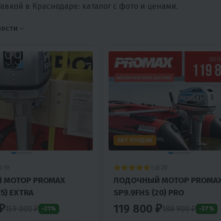
авкой в Краснодаре: каталог с фото и ценами.
ности
ХИТ ПРОДАЖ
5
19
20
 МОТОР PROMAX
ЛОДОЧНЫЙ МОТОР PROMA
15) EXTRA
SP9.9FHS (20) PRO
₽
119 800 ₽
159 000 ₽
188 900 ₽
-31%
-37%