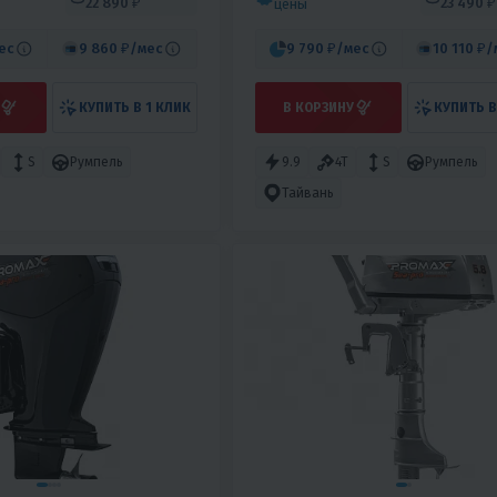
22 890 ₽
23 490 ₽
цены
ес
9 860 ₽
/мес
9 790 ₽
/мес
10 110 ₽
/
КУПИТЬ В 1 КЛИК
В КОРЗИНУ
КУПИТЬ В
S
Румпель
9.9
4T
S
Румпель
Тайвань