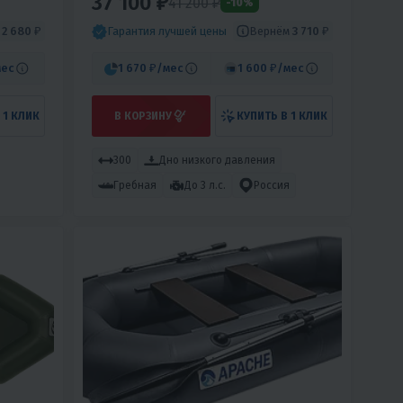
37 100 ₽
41 200 ₽
-10%
м
2 680 ₽
Вернём
3 710 ₽
Гарантия лучшей цены
мес
1 670 ₽
/мес
1 600 ₽
/мес
 1 КЛИК
В КОРЗИНУ
КУПИТЬ В 1 КЛИК
300
Дно низкого давления
Гребная
До 3 л.с.
Россия