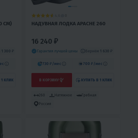
4.6
0
0 СМ)
НАДУВНАЯ ЛОДКА APACHE 260
16 240 ₽
м
1 300 ₽
Вернём
1 630 ₽
Гарантия лучшей цены
ес
730 ₽
/мес
700 ₽
/мес
 1 КЛИК
В КОРЗИНУ
КУПИТЬ В 1 КЛИК
260
Натяжное
Гребная
Россия