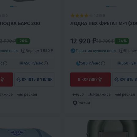
6
4.2
0
0
ЛОДКА БАРС 200
ЛОДКА ПВХ ФРЕГАТ М-1 (20
12 920 ₽
13 990 ₽
16 900 ₽
-26%
-24%
Вернём
1 050 ₽
Вернё
учшей цены
Гарантия лучшей цены
с
450 ₽
/мес
580 ₽
/мес
560 ₽
/м
КУПИТЬ В 1 КЛИК
В КОРЗИНУ
КУПИТЬ В
тяжное
Гребная
200
Натяжное
Гребная
Россия