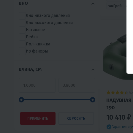
ДНО
Гребная
Дно низкого давления
Дно высокого давления
Натяжное
Рейка
Пол-книжка
Из фанеры
ДЛИНА, СМ
4.
НАДУВНАЯ
190
10 410 ₽
Гарантия л