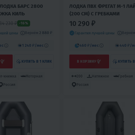
ЛОДКА БАРС 2800
ЛОДКА ПВХ ФРЕГАТ М-1 ЛА
ИЖКА КИЛЬ
(200 СМ) С ГРЕБКАМИ
10 290 ₽
34 230 ₽
-16%
Вернём
2 880 ₽
Вернё
учшей цены
Гарантия лучшей цены
ес
1 240 ₽
/мес
460 ₽
/мес
440 ₽
/м
КУПИТЬ В 1 КЛИК
В КОРЗИНУ
КУПИТЬ В
л-книжка
Моторная
200
Натяжное
Гребная
Россия
Россия