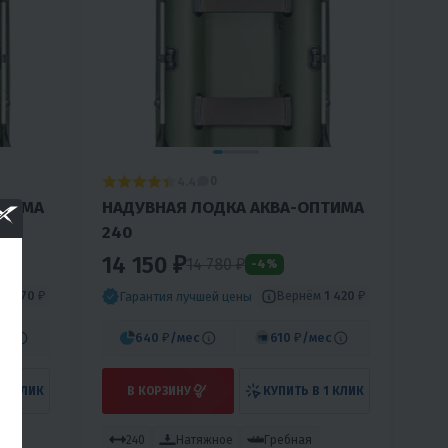
4.4
0
ПТИМА
НАДУВНАЯ ЛОДКА АКВА-ОПТИМА
240
14 150 ₽
14 780 ₽
-4%
м
1 470 ₽
Вернём
1 420 ₽
Гарантия лучшей цены
ес
640 ₽
/мес
610 ₽
/мес
 1 КЛИК
В КОРЗИНУ
КУПИТЬ В 1 КЛИК
240
Натяжное
Гребная