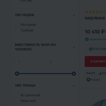
Россия
БАРС
ВЕЛЬБОТ
4.
ТИП ЛОДКИ
ИНЗЕР
НАДУВНАЯ 
КОЛИБРИ
Моторная
ЛИДЕР
10 410 ₽
Гребная
МУССОН
ПАТРИОТ
Гарантия л
РИВЬЕРА
ВМЕСТИМОСТЬ (КОЛ-ВО
ЧЕЛОВЕК)
470 ₽
/ме
ТОНАР
ФАВОРИТ
ФЛАГМАН
В КОРЗИНУ
ФРЕГАТ
200
На
Россия
ТИП ТРАНЦА
Встроенный
Навесной