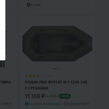
Россия
4.2
0
ПТИМА
ЛОДКА ПВХ ФРЕГАТ М-1 (200 СМ)
С ГРЕБКАМИ
11 350 ₽
14 900 ₽
-24%
м
1 310 ₽
Вернём
1 140 ₽
Гарантия лучшей цены