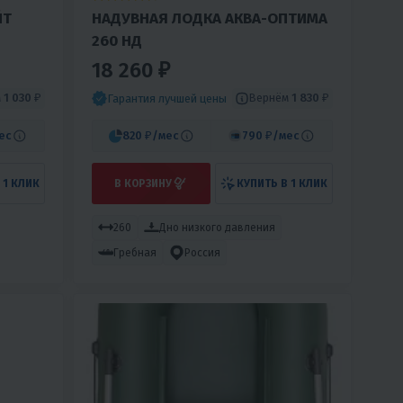
ЙТ
НАДУВНАЯ ЛОДКА АКВА-ОПТИМА
260 НД
18 260 ₽
м
1 030 ₽
Вернём
1 830 ₽
Гарантия лучшей цены
ес
820 ₽
/мес
790 ₽
/мес
 1 КЛИК
В КОРЗИНУ
КУПИТЬ В 1 КЛИК
260
Дно низкого давления
Гребная
Россия