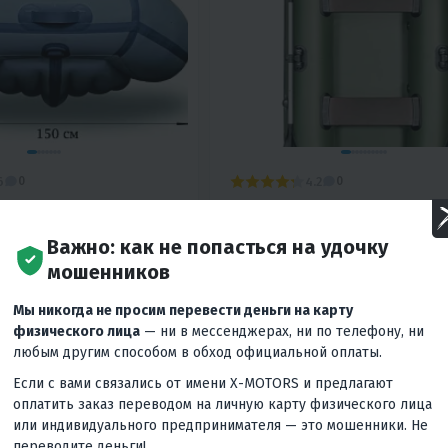
6
4.2
0
0
АГМАН – 300Н»
НАДУВНАЯ ЛОДКА АКВА-О
260
Важно: как не попасться на удочку
14 670 ₽
39 400 ₽
-10%
мошенников
Вернём
3 550 ₽
Вернё
учшей цены
Гарантия лучшей цены
Мы никогда не просим перевести деньги на карту
физического лица
— ни в мессенджерах, ни по телефону, ни
ес
1 530 ₽
/мес
660 ₽
/мес
630 ₽
/м
любым другим способом в обход официальной оплаты.
Если с вами связались от имени X-MOTORS и предлагают
КУПИТЬ В 1 КЛИК
В КОРЗИНУ
КУПИТЬ В
оплатить заказ переводом на личную карту физического лица
или индивидуального предпринимателя — это мошенники. Не
о низкого давления
260
Натяжное
Гребная
переводите деньги!