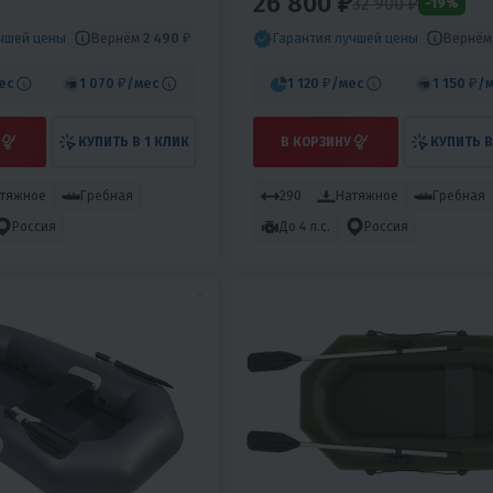
26 800 ₽
32 900 ₽
-19%
Вернём
2 490 ₽
Вернё
учшей цены
Гарантия лучшей цены
ес
1 070 ₽
/мес
1 120 ₽
/мес
1 150 ₽
/
КУПИТЬ В 1 КЛИК
В КОРЗИНУ
КУПИТЬ В
тяжное
Гребная
290
Натяжное
Гребная
Россия
До 4 л.с.
Россия