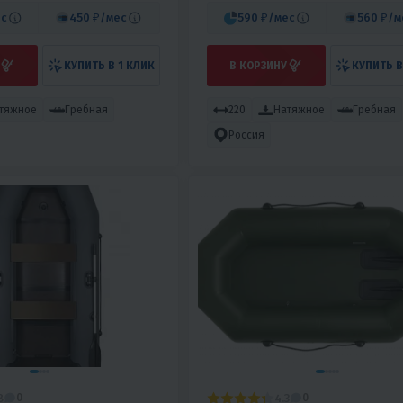
с
450 ₽
/мес
590 ₽
/мес
560 ₽
/м
КУПИТЬ В 1 КЛИК
В КОРЗИНУ
КУПИТЬ В
тяжное
Гребная
220
Натяжное
Гребная
Россия
8
4.3
0
0