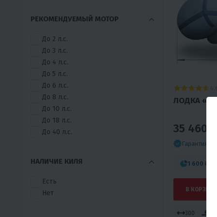
РЕКОМЕНДУЕМЫЙ МОТОР
До 2 л.с.
До 3 л.с.
До 4 л.с.
До 5 л.с.
До 6 л.с.
4.
До 8 л.с.
ЛОДКА «ФЛ
До 10 л.с.
До 18 л.с.
35 460 ₽
До 40 л.с.
Гарантия л
НАЛИЧИЕ КИЛЯ
1 600 ₽
/м
Есть
В КОРЗИНУ
Нет
300
Дн