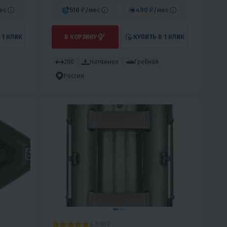
ес
510 ₽
/мес
490 ₽
/мес
 1 КЛИК
В КОРЗИНУ
КУПИТЬ В 1 КЛИК
200
Натяжное
Гребная
Россия
4.8
0