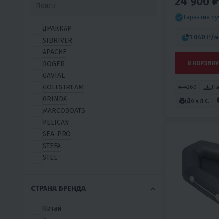
24 900 ₽
Гарантия л
ДРАККАР
1 040 ₽
/м
SIBRIVER
APACHE
ROGER
В КОРЗИНУ
GAVIAL
GOLFSTREAM
260
На
GRINDA
До 4 л.с.
MARCOBOATS
PELICAN
SEA-PRO
STEFA
STEL
X-RIVER
YUKONA
СТРАНА БРЕНДА
АДМИРАЛ
АКВА
Китай
БАЙКАЛ