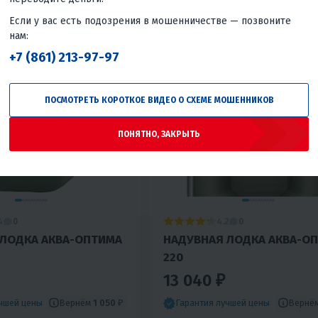
До 3 л.с.
Россия
Россия
Если у вас есть подозрения в мошенничестве — позвоните
нам:
+7 (861) 213-97-97
ПОСМОТРЕТЬ КОРОТКОЕ ВИДЕО О СХЕМЕ МОШЕННИКОВ
ПОНЯТНО, ЗАКРЫТЬ
4
4.2
0
0
 ЛОДКА АКВА-ОПТИМА
НАДУВНАЯ ЛОДКА АКВА-О
220
13 040 ₽
Вернём
1 050 ₽
Вернё
учшей цены
Гарантия лучшей цены