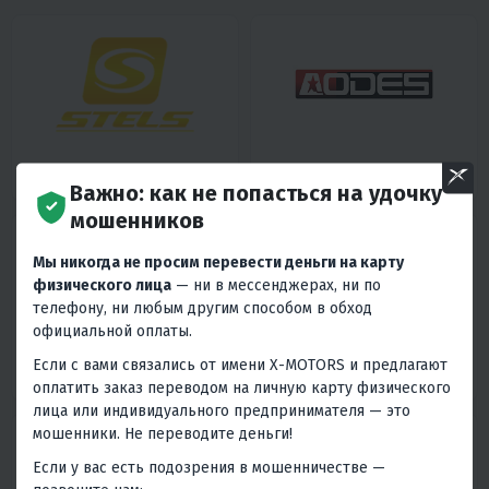
Запчасти для квадроциклов
Запчасти для квадроциклов
STELS
AODES (ODES)
Важно: как не попасться на удочку
мошенников
Мы никогда не просим перевести деньги на карту
физического лица
— ни в мессенджерах, ни по
телефону, ни любым другим способом в обход
официальной оплаты.
Если с вами связались от имени X-MOTORS и предлагают
Запчасти для квадроциклов
Запчасти для квадроциклов
PROMAX
CHANGJIANG (CJ)
оплатить заказ переводом на личную карту физического
лица или индивидуального предпринимателя — это
мошенники. Не переводите деньги!
Если у вас есть подозрения в мошенничестве —