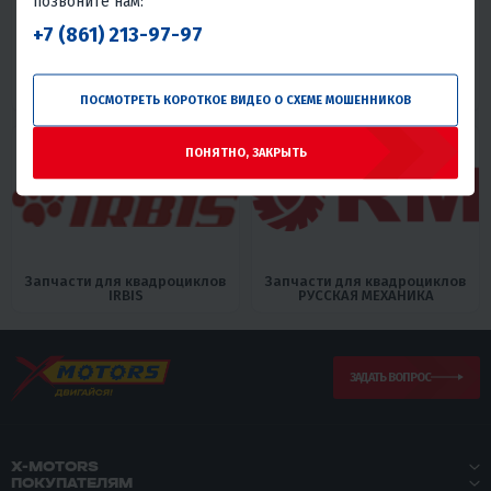
позвоните нам:
+7 (861) 213-97-97
Запчасти для квадроциклов
Запчасти для квадроциклов
FAIDET
GBM
ПОСМОТРЕТЬ КОРОТКОЕ ВИДЕО О СХЕМЕ МОШЕННИКОВ
ПОНЯТНО, ЗАКРЫТЬ
Запчасти для квадроциклов
Запчасти для квадроциклов
IRBIS
РУССКАЯ МЕХАНИКА
ЗАДАТЬ ВОПРОС
X-MOTORS
ПОКУПАТЕЛЯМ