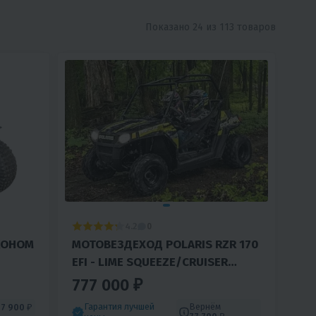
Показано 24 из 113 товаров
4.2
0
КОНОМ
МОТОВЕЗДЕХОД POLARIS RZR 170
EFI - LIME SQUEEZE/CRUISER
BLACK (2021)
777 000 ₽
Гарантия лучшей
Вернём
м
7 900 ₽