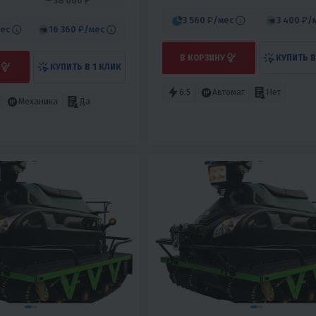
38 000 ₽
3 560 ₽
/мес
3 400 ₽
/
ес
16 360 ₽
/мес
В КОРЗИНУ
КУПИТЬ В
КУПИТЬ В 1 КЛИК
6.5
Автомат
Нет
Механика
Да