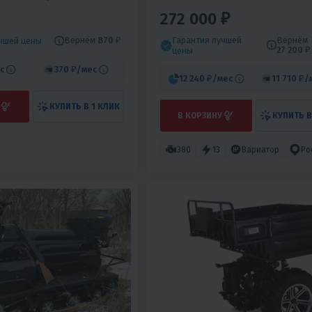
272 000 ₽
Гарантия лучшей
Вернём
Вернём
870 ₽
учшей цены
27 200 ₽
цены
с
370 ₽
/мес
12 240 ₽
/мес
11 710 ₽
/
КУПИТЬ В 1 КЛИК
В КОРЗИНУ
КУПИТЬ В
380
13
Вариатор
Ро