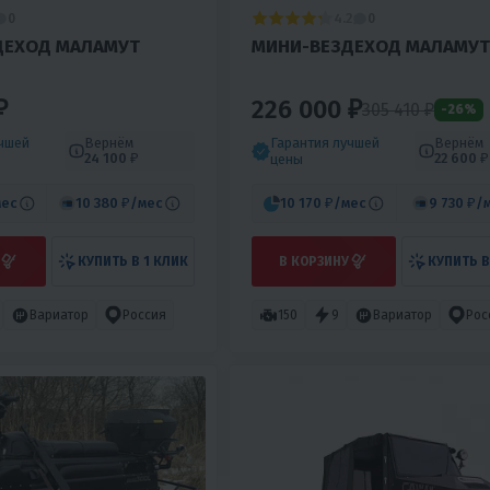
4.2
0
0
ДЕХОД МАЛАМУТ
МИНИ-ВЕЗДЕХОД МАЛАМУТ
₽
226 000 ₽
305 410 ₽
-26%
учшей
Вернём
Гарантия лучшей
Вернём
24 100 ₽
22 600 ₽
цены
мес
10 380 ₽
/мес
10 170 ₽
/мес
9 730 ₽
/
КУПИТЬ В 1 КЛИК
В КОРЗИНУ
КУПИТЬ В
Вариатор
Россия
150
9
Вариатор
Рос