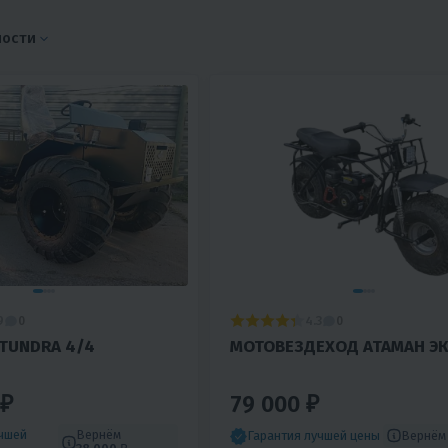
ности
9
4.3
0
0
TUNDRA 4/4
МОТОВЕЗДЕХОД АТАМАН Э
 ₽
79 000 ₽
учшей
Вернём
Вернё
Гарантия лучшей цены