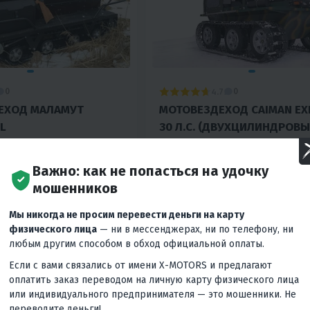
4.7
0
0
ЕХОД МАЛАМУТ
МОТОВЕЗДЕХОД CAIMAN EX
L
30 Л.С. (ДВУХЦИЛИНДРОВЫ
ЭЛ.ЗАП.
₽
629 900 ₽
Важно: как не попасться на удочку
учшей
Вернём
Гарантия лучшей
Вернём
31 900 ₽
62 990 ₽
цены
мошенников
мес
13 730 ₽
/мес
28 350 ₽
/мес
27 120 ₽
/
Мы никогда не просим перевести деньги на карту
физического лица
— ни в мессенджерах, ни по телефону, ни
любым другим способом в обход официальной оплаты.
КУПИТЬ В 1 КЛИК
В КОРЗИНУ
КУПИТЬ В
Если с вами связались от имени X-MOTORS и предлагают
оплатить заказ переводом на личную карту физического лица
Вариатор
Россия
30
Механика
Нет
Р
или индивидуального предпринимателя — это мошенники. Не
переводите деньги!