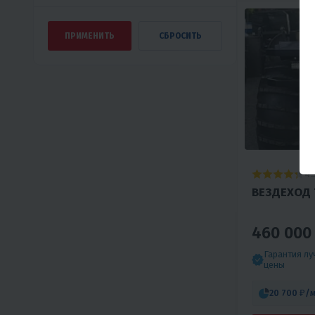
4.
ВЕЗДЕХОД 
460 000
Гарантия л
цены
20 700 ₽
/