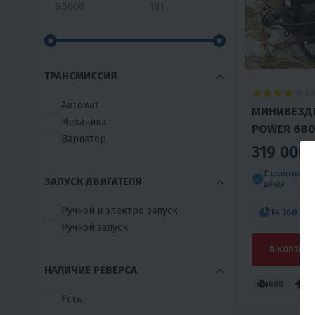
ТРАНСМИССИЯ
4
Автомат
МИНИВЕЗД
Механика
POWER 680
Вариатор
319 000 
Гарантия л
ЗАПУСК ДВИГАТЕЛЯ
цены
Ручной и электро запуск
14 360 ₽
/
Ручной запуск
В КОРЗИНУ
НАЛИЧИЕ РЕВЕРСА
680
24
Есть