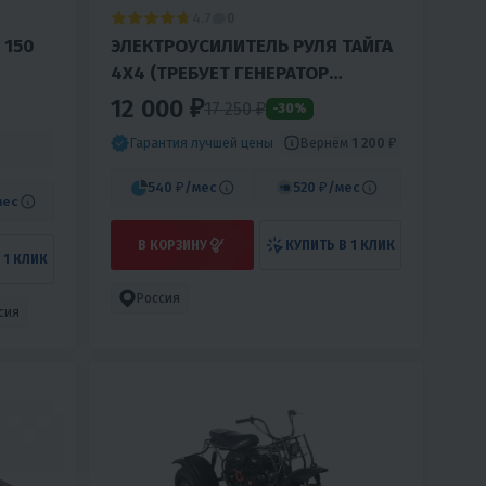
4.7
0
 150
ЭЛЕКТРОУСИЛИТЕЛЬ РУЛЯ ТАЙГА
4Х4 (ТРЕБУЕТ ГЕНЕРАТОР
АВТОМОБИЛЬНОГО ТИПА)
12 000 ₽
17 250 ₽
-30%
Вернём
1 200 ₽
Гарантия лучшей цены
540 ₽
/мес
520 ₽
/мес
мес
В КОРЗИНУ
КУПИТЬ В 1 КЛИК
 1 КЛИК
Россия
сия