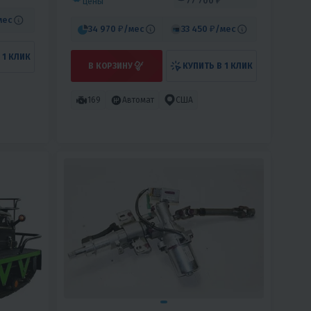
77 700 ₽
цены
мес
34 970 ₽
/мес
33 450 ₽
/мес
 1 КЛИК
В КОРЗИНУ
КУПИТЬ В 1 КЛИК
169
Автомат
США