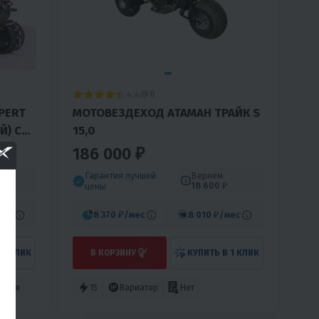
4.4
0
PERT
МОТОВЕЗДЕХОД АТАМАН ТРАЙК S
Й) С
15,0
186 000 ₽
Гарантия лучшей
Вернём
18 600 ₽
цены
мес
8 370 ₽
/мес
8 010 ₽
/мес
 1 КЛИК
В КОРЗИНУ
КУПИТЬ В 1 КЛИК
оссия
15
Вариатор
Нет