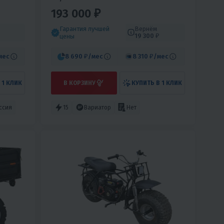
193 000 ₽
Гарантия лучшей
Вернём
19 300 ₽
цены
мес
8 690 ₽
/мес
8 310 ₽
/мес
 1 КЛИК
В КОРЗИНУ
КУПИТЬ В 1 КЛИК
ссия
15
Вариатор
Нет