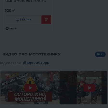
КАМЕРА МОТО 08 YUANXING
520 ₽
В 1 КЛИК
Китай
ВИДЕО ПРО МОТОТЕХНИКУ
Все
Видеообзоры
Видеоотзывы