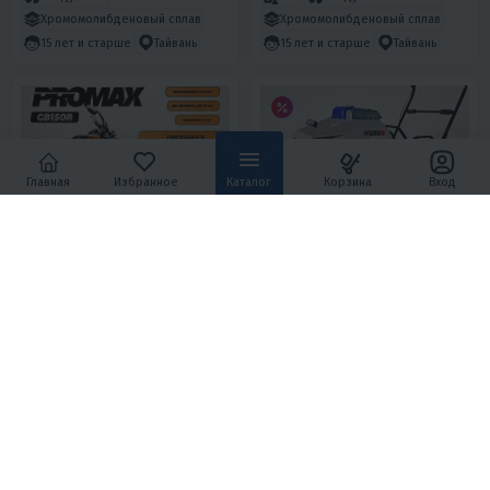
Хромомолибденовый сплав
Хромомолибденовый сплав
15 лет и старше
Тайвань
15 лет и старше
Тайвань
Главная
Избранное
Каталог
Корзина
Вход
ХИТ ПРОДАЖ
5
15
5
6
МОПЕД PROMAX CB150R (49)
МОТОБУКСИРОВЩИК IKUDZO
2.0 1450/500 EKR20 (ДВС
DINKIN)
139 900 ₽
188 900 ₽
159 900 ₽
209 800 ₽
-13%
-10%
6 660 ₽
6 880 ₽
7 870 ₽
8 130 ₽
В 1 КЛИК
В 1 КЛИК
150
16
Механика
4T
20
Нет
500мм
Бензиновый
460
Нет
Воздушное
Тайвань
Вариатор
4T
Россия