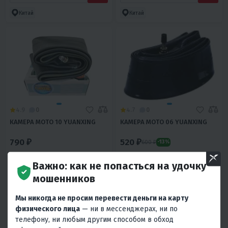
Китай
Китай
4.9
0
4.7
0
КАМЕРА МОТО 10 YUANXING
КАМЕРА МОТО 06 YUANXING
790 ₽
520 ₽
600 ₽
-13%
В 1 КЛИК
В 1 КЛИК
Важно: как не попасться на удочку
мошенников
Китай
Китай
Мы никогда не просим перевести деньги на карту
физического лица
— ни в мессенджерах, ни по
телефону, ни любым другим способом в обход