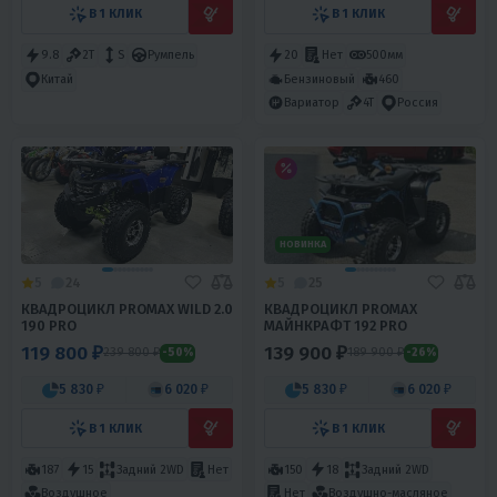
В 1 КЛИК
В 1 КЛИК
9.8
2T
S
Румпель
20
Нет
500мм
Бензиновый
460
Китай
Вариатор
4T
Россия
НОВИНКА
5
24
5
25
КВАДРОЦИКЛ PROMAX WILD 2.0
КВАДРОЦИКЛ PROMAX
190 PRO
МАЙНКРАФТ 192 PRO
119 800 ₽
139 900 ₽
239 800 ₽
189 900 ₽
-50%
-26%
5 830 ₽
6 020 ₽
5 830 ₽
6 020 ₽
В 1 КЛИК
В 1 КЛИК
187
15
Задний 2WD
Нет
150
18
Задний 2WD
Воздушное
Нет
Воздушно-масляное