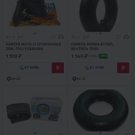
4.9
0
4.5
0
КАМЕРА МОТО 21 (УСИЛЕННАЯ
КАМЕРА WANDA БУТИЛ,
2ММ, TR6) YUANXING
ВЕНТИЛЬ ТR88
1 510 ₽
1 140 ₽
1 400 ₽
-19%
В 1 КЛИК
В 1 КЛИК
Китай
Китай