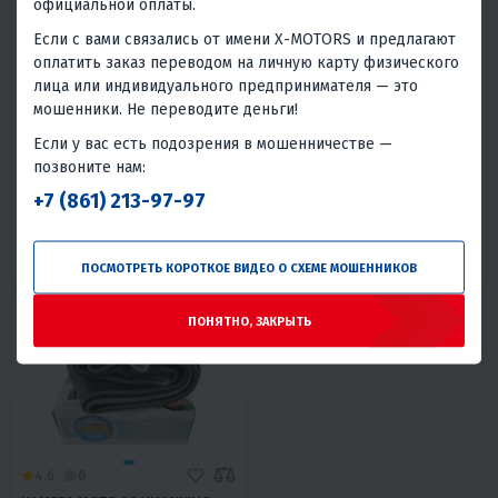
официальной оплаты.
Если с вами связались от имени X-MOTORS и предлагают
оплатить заказ переводом на личную карту физического
лица или индивидуального предпринимателя — это
мошенники. Не переводите деньги!
4.9
0
5
0
КАМЕРА МОТО 14 YUANXING
КАМЕРА МОТО 21 YUANXING
Если у вас есть подозрения в мошенничестве —
позвоните нам:
690 ₽
1 140 ₽
1 390 ₽
-18%
+7 (861) 213-97-97
В 1 КЛИК
В 1 КЛИК
Китай
Китай
ПОСМОТРЕТЬ КОРОТКОЕ ВИДЕО О СХЕМЕ МОШЕННИКОВ
ПОНЯТНО, ЗАКРЫТЬ
4.6
0