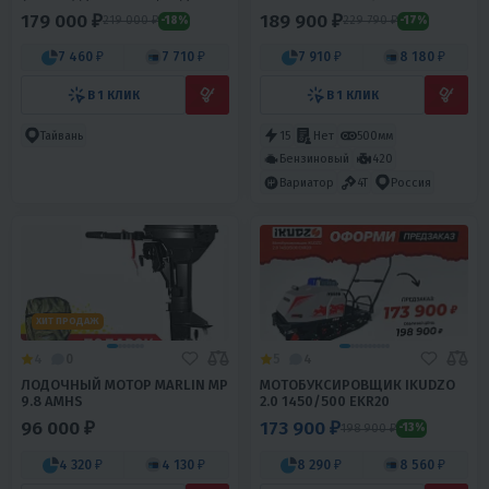
МОТОЦИКЛОВ PROMAX ALIEN
179 000 ₽
189 900 ₽
219 000 ₽
229 790 ₽
-18%
-17%
7 460 ₽
7 710 ₽
7 910 ₽
8 180 ₽
В 1 КЛИК
В 1 КЛИК
Тайвань
15
Нет
500мм
Бензиновый
420
Вариатор
4T
Россия
ХИТ ПРОДАЖ
4
0
5
4
ЛОДОЧНЫЙ МОТОР MARLIN MP
МОТОБУКСИРОВЩИК IKUDZO
9.8 AMHS
2.0 1450/500 EKR20
96 000 ₽
173 900 ₽
198 900 ₽
-13%
4 320 ₽
4 130 ₽
8 290 ₽
8 560 ₽