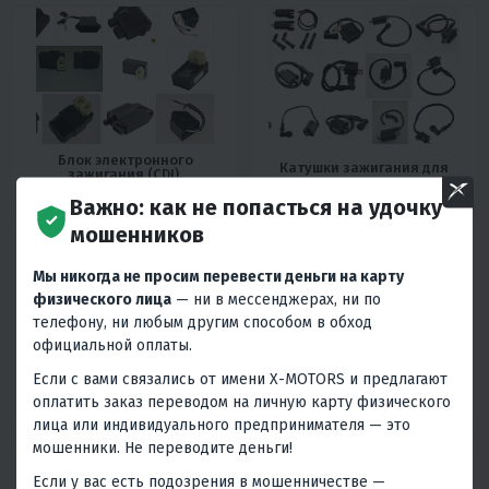
лампочки и т.д)
Блок электронного
Катушки зажигания для
зажигания (CDI),
мототехники
коммутаторы
Важно: как не попасться на удочку
мошенников
Мы никогда не просим перевести деньги на карту
физического лица
— ни в мессенджерах, ни по
телефону, ни любым другим способом в обход
официальной оплаты.
Реле электростартера,
Датчики масла,
Если с вами связались от имени X-MOTORS и предлагают
поворотов, габаритов и
температуры, вентилятора,
подогрева ручек, Реле-
кислорода, датчики
оплатить заказ переводом на личную карту физического
регулятор напряжения
(лягушки) п.п, скорости
лица или индивидуального предпринимателя — это
мошенники. Не переводите деньги!
Если у вас есть подозрения в мошенничестве —