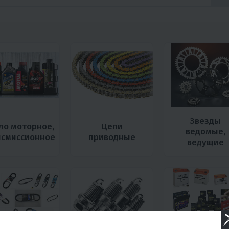
Звезды
ло моторное,
Цепи
ведомые,
нсмиссионное
приводные
ведущие