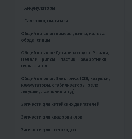
Аккумуляторы
в
Сальники, пыльники
в
Общий каталог: камеры, шины, колеса,
обода, спицы
Общий каталог: Детали корпуса, Рычаги,
Педали, Грипсы, Пластик, Поворотники,
пульты и т.д
Общий каталог: Электрика (CDI, катушки,
коммутаторы, стабилизаторы, реле,
лягушки, лампочки и т.д)
Запчасти для китайских двигателей
Запчасти для квадроциклов
Запчасти для снегоходов