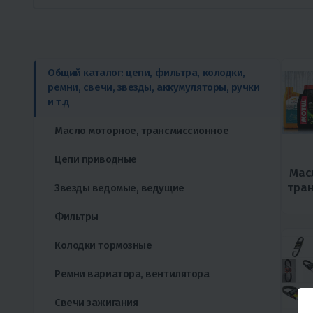
Общий каталог: цепи, фильтра, колодки,
ремни, свечи, звезды, аккумуляторы, ручки
и т.д
Масло моторное, трансмиссионное
Цепи приводные
Мас
тра
Звезды ведомые, ведущие
Фильтры
Колодки тормозные
Ремни вариатора, вентилятора
Свечи зажигания